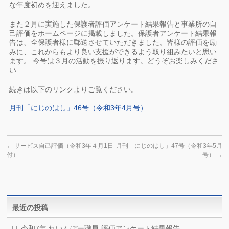
な年度初めを迎えました。
また２月に実施した保護者評価アンケート結果報告と事業所の自
己評価をホームページに掲載しました。保護者アンケート結果報
告は、全保護者様に郵送させていただきました。皆様の評価を励
みに、これからもより良い支援ができるよう取り組みたいと思い
ます。 今号は３月の活動を振り返ります。どうぞお楽しみくださ
い
続きは以下のリンクよりご覧ください。
月刊「にじのはし」46号（令和3年4月号）
←
サービス自己評価（令和3年４月1日
月刊「にじのはし」47号（令和3年5月
付）
号）
→
最近の投稿
令和7年 れいんぼー職員-評価アンケート結果報告