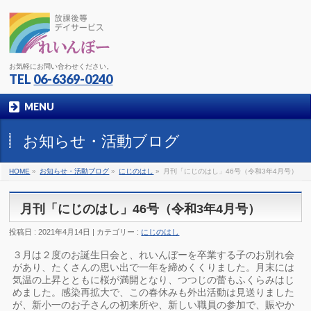
お気軽にお問い合わせください。
TEL
06-6369-0240
MENU
お知らせ・活動ブログ
HOME
»
お知らせ・活動ブログ
»
にじのはし
»
月刊「にじのはし」46号（令和3年4月号）
月刊「にじのはし」46号（令和3年4月号）
投稿日 : 2021年4月14日 | カテゴリー :
にじのはし
３月は２度のお誕生日会と、れいんぼーを卒業する子のお別れ会
があり、たくさんの思い出で一年を締めくくりました。月末には
気温の上昇とともに桜が満開となり、つつじの蕾もふくらみはじ
めました。感染再拡大で、この春休みも外出活動は見送りました
が、新小一のお子さんの初来所や、新しい職員の参加で、賑やか